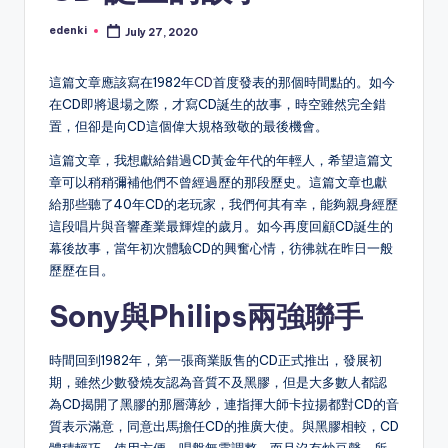
edenki
July 27, 2020
Posted
by
這篇文章應該寫在1982年
CD
首度發表的那個時間點的。如今
在CD即將退場之際，才寫CD誕生的故事，時空雖然完全錯
置，但卻是向CD這個偉大規格致敬的最後機會。
這篇文章，我想獻給錯過CD黃金年代的年輕人，希望這篇文
章可以稍稍彌補他們不曾經過歷的那段歷史。這篇文章也獻
給那些聽了40年CD的老玩家，我們何其有幸，能夠親身經歷
這段唱片與音響產業最輝煌的歲月。如今再度回顧CD誕生的
幕後故事，當年初次體驗CD的興奮心情，彷彿就在昨日一般
歷歷在目。
Sony與Philips兩強聯手
時間回到1982年，第一張商業販售的CD正式推出，發展初
期，雖然少數發燒友認為音質不及黑膠，但是大多數人都認
為CD揭開了黑膠的那層薄紗，連指揮大師卡拉揚都對CD的音
質表示滿意，同意出馬擔任CD的推廣大使。與黑膠相較，CD