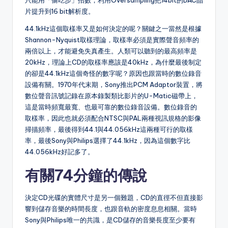
只能用「偷吃步」招數，利用Oversampling把14bit的DAC晶
片提升到16 bit解析度。
44.1kHz這個取樣率又是如何決定的呢？關鍵之一當然是根據
Shannon-Nyquist取樣理論，取樣率必須是實際聲音頻率的
兩倍以上，才能避免失真產生。人類可以聽到的最高頻率是
20kHz，理論上CD的取樣率應該是40kHz，為什麼最後制定
的卻是44.1kHz這個奇怪的數字呢？原因也跟當時的數位錄音
設備有關。1970年代末期，Sony推出PCM Adaptor裝置，將
數位聲音訊號記錄在原本錄製類比影片的U-Matic磁帶上，
這是當時頻寬最寬、也最可靠的數位錄音設備。數位錄音的
取樣率，因此也就必須配合NTSC與PAL兩種視訊規格的影像
掃描頻率，最後得到44.1與44.056kHz這兩種可行的取樣
率，最後Sony與Philips選擇了44.1kHz，因為這個數字比
44.056kHz好記多了。
有關74分鐘的傳說
決定CD光碟的實體尺寸是另一個難題，CD的直徑不但直接影
響到儲存音樂的時間長度，也跟音軌的密度息息相關。當時
Sony與Philips唯一的共識，是CD儲存的音樂長度至少要有