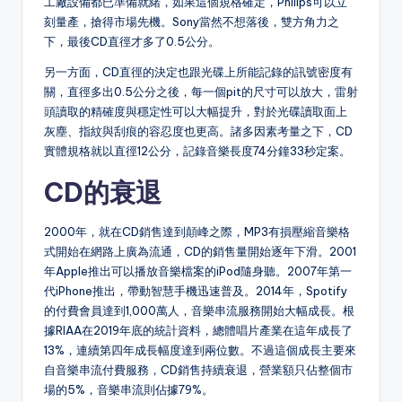
工廠設備都已準備就緒，如果這個規格確定，Philips可以立
刻量產，搶得市場先機。Sony當然不想落後，雙方角力之
下，最後CD直徑才多了0.5公分。
另一方面，CD直徑的決定也跟光碟上所能記錄的訊號密度有
關，直徑多出0.5公分之後，每一個pit的尺寸可以放大，雷射
頭讀取的精確度與穩定性可以大幅提升，對於光碟讀取面上
灰塵、指紋與刮痕的容忍度也更高。諸多因素考量之下，CD
實體規格就以直徑12公分，記錄音樂長度74分鐘33秒定案。
CD的衰退
2000年，就在CD銷售達到顛峰之際，MP3有損壓縮音樂格
式開始在網路上廣為流通，CD的銷售量開始逐年下滑。2001
年Apple推出可以播放音樂檔案的iPod隨身聽。2007年第一
代iPhone推出，帶動智慧手機迅速普及。2014年，Spotify
的付費會員達到1,000萬人，音樂串流服務開始大幅成長。根
據RIAA在2019年底的統計資料，總體唱片產業在這年成長了
13%，連續第四年成長幅度達到兩位數。不過這個成長主要來
自音樂串流付費服務，CD銷售持續衰退，營業額只佔整個市
場的5%，音樂串流則佔據79%。