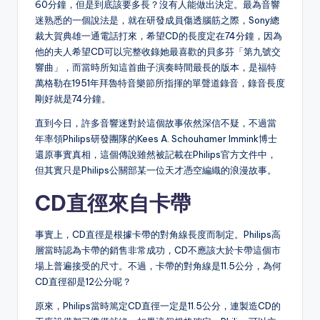
60分鐘，但是到底該要多長？沒有人能做出決定。最為音響
迷熟悉的一個說法是，就在研發成員傷透腦筋之際，Sony總
裁大賀典雄一通電話打來，希望CD的長度定在74分鐘，因為
他的夫人希望CD可以完整收錄她最喜歡的貝多芬「第九號交
響曲」，而當時所知這首曲子演奏時間最長的版本，是福特
萬格勒在1951年拜魯特音樂節所指揮的單聲道錄音，錄音長度
剛好就是74分鐘。
直到今日，許多音響迷對於這個故事依然深信不疑，不過當
年率領Philips研發團隊的Kees A. Schouhamer Immink博士
還原事實真相，這個傳說雖然被記載在Philips官方文件中，
但其實只是Philips公關部某一位天才憑空編織的浪漫故事。
CD直徑來自卡帶
事實上，CD直徑是根據卡帶的對角線長度而制定。Philips高
層當時認為卡帶的銷售非常成功，CD不應該大於卡帶這個市
場上普遍接受的尺寸。不過，卡帶的對角線是11.5公分，為何
CD直徑卻是12公分呢？
原來，Philips當時篤定CD直徑一定是11.5公分，連製造CD的