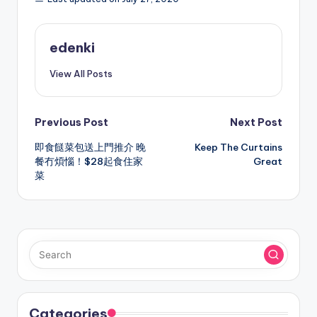
edenki
View All Posts
Post
Previous Post
Next Post
即食餸菜包送上門推介 晚
Keep The Curtains
navigation
餐冇煩惱！$28起食住家
Great
菜
Categories