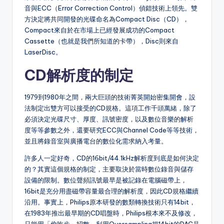
音與ECC（Error Correction Control）偵錯技術上領先。雙
方決定將共同開發的光碟命名為Compact Disc（CD），
Compact來自於在市場上已經發展成功的Compact
Cassette（也就是我們所知道的卡帶），Disc則來自
LaserDisc。
CD解析度的制定
1979到1980年之間，兩大巨頭的技術菁英開始密集開會，設
法制定出雙方可以接受的CD規格。這項工作千頭萬緒，除了
必須決定光碟尺寸、厚度、訊號密度，以及數位音樂的解析
度等等參數之外，還要研究ECC與Channel Code等等技術，
並且將錄音室與廣播電台的數位化需求納入考量。
許多人一定好奇，CD的16bit/44.1kHz解析度到底是如何決定
的？其實這個規格的制定，主要取決於當時數位錄音與儲存
設備的限制。數位聲頻訊號最早是被記錄在電腦磁帶上，
16bit是充分用盡磁帶容量最合理的解析度，因此CD規格繼續
沿用。事實上，Philips原本研發的數類轉換技術只有14bit，
在1983年推出最早期的CD唱盤時，Philips根本來不及修改，