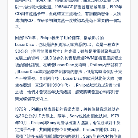
體積輕巧、使用方便、唱盤無需調整，而且沒有炒豆聲，所
以一推出就大受歡迎。1988年CD銷售首度超越黑膠，1992年
CD銷售超越卡帶，至此確立主流地位。有誰能夠想像，大獲
成功的CD，在研發初期竟然一度被認為是毫不重要的一個點
子。
回溯1975年，Philips推出了用於儲存、播放影片的
LaserDisc，也就是許多資深玩家熟悉的LD。這是一種直徑
30公分（等同於黑膠尺寸）的光碟，雖然是用雷射聚焦讀取
光碟上的資料，但LD儲存的其實是經過PWM脈衝寬度調變之
後的類比訊號。在研發LaserDisc技術時，Philips內部就有了
用LaserDisc單純記錄聲音訊號的想法，但是當時這個點子完
全不被重視。直到兩年後，LaserDisc在歐洲與北美大敗（雖
然在亞洲一直流行到1990年代），Philips決定退出這個市場
之後，他們才發現當年決策錯誤，趕緊將研發重心轉移到音
樂光碟儲存技術上。
1976年，Philips發表最初的音樂光碟，將數位聲音訊號儲存
在30公分的LD光碟上。隔年，Sony也推出類似技術。1979
年10月，Philips與Sony高層做出重大協議，兩個競爭對手決
定攜手合作，共同開發數位音樂光碟。Philips在開發LD時，
累積了許多光碟伺服讀取技術的專利，Sony則在PCM數位錄