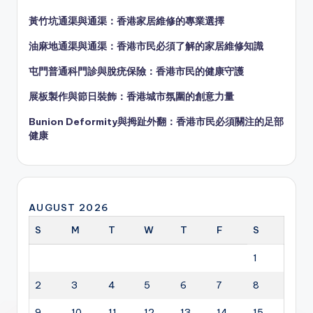
黃竹坑通渠與通渠：香港家居維修的專業選擇
油麻地通渠與通渠：香港市民必須了解的家居維修知識
屯門普通科門診與脫疣保險：香港市民的健康守護
展板製作與節日裝飾：香港城市氛圍的創意力量
Bunion Deformity與拇趾外翻：香港市民必須關注的足部
健康
AUGUST 2026
S
M
T
W
T
F
S
1
2
3
4
5
6
7
8
9
10
11
12
13
14
15