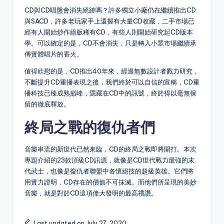
CD與CD唱盤會消失絕跡嗎？許多獨立小廠仍在繼續推出CD
與SACD，許多老玩家手上還握有大量CD收藏，二手市場已
經有人開始炒作絕版稀有CD，有些人則開始研究起CD版本
學。可以確定的是，CD不會消失，只是轉入小眾市場繼續承
傳實體唱片的香火。
值得欣慰的是，CD推出40年來，經過無數設計者戮力研究，
不斷提升CD重播表現之後，我們終於可以自信的宣稱，CD重
播科技已臻成熟巔峰，隱藏在CD中的訊號，終於得以毫無保
留的徹底釋放。
終局之戰的復仇者們
音樂串流的新世代已然來臨，CD的終局之戰即將開打。本次
專題介紹的23款頂級CD訊源，就像是CD世代戰力最強的末
代武士，也像是復仇者聯盟中各懷絕技的超級英雄。它們將
用實力證明，CD存在的價值不可抹滅。而他們所呈現的美妙
音樂，就是對於CD這項偉大發明的最高禮讚。
Last updated on July 27, 2020