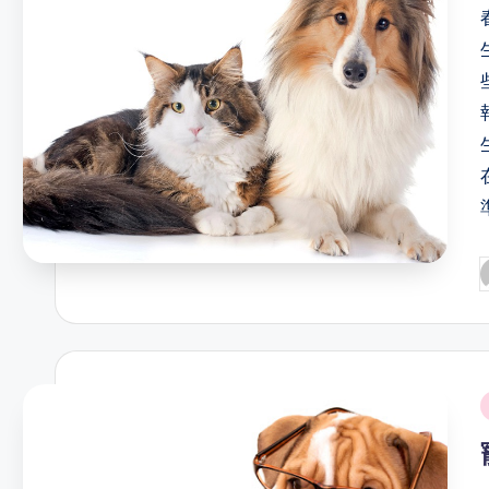
P
b
i