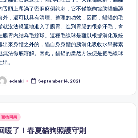
的舌頭上爬滿了密麻麻倒鉤刺，它不僅能夠協助貓貓舔
食外，還可以具有清理、整理的功效，因而，貓貓的毛
髮就沒法規避地進入了腸胃。進到胃腸的很多汗毛，會
在腸胃內結為毛線球。這種毛線球是難以根據消化系統
排出來身體之外的，貓自身身體的胰消化吸收水果酵素
也無法徹底溶解。因此，貓貓的當然方法便是把毛線球
吐出。
edenki
September 14, 2021
osted
y
Posted
寵物同樂
n
回暖了！春夏貓狗照護守則