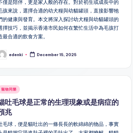
不僅是陪伴，更是家人般的存在。對於初生或成長中的
毛孩來說，選擇合適的幼犬糧與幼貓罐頭，直接影響牠
們的健康與發育。本文將深入探討幼犬糧與幼貓罐頭的
選擇技巧，並揭示香港市民如何在繁忙生活中為毛孩打
造最合適的飲食方案。
edenki
December 15, 2025
osted
y
Posted
寵物同樂
n
貓吐毛球是正常的生理現象或是病症的
預兆
吐毛球，便是貓吐出的一條長長的軟綿綿的物品，事實
上是貓把它舔進肚子裡的毛吐出了。大家都瞭解，貓貓