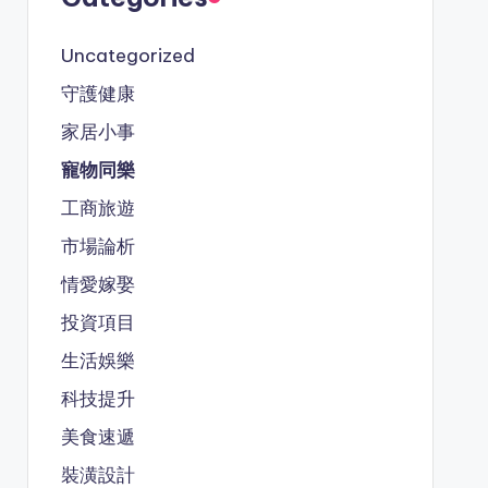
Uncategorized
守護健康
家居小事
寵物同樂
工商旅遊
市場論析
情愛嫁娶
投資項目
生活娛樂
科技提升
美食速遞
裝潢設計