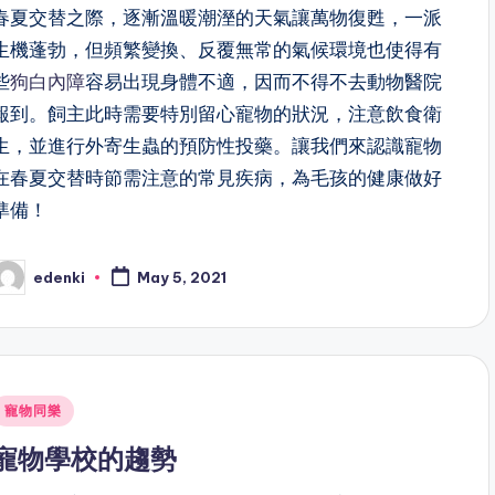
春夏交替之際，逐漸溫暖潮溼的天氣讓萬物復甦，一派
生機蓬勃，但頻繁變換、反覆無常的氣候環境也使得有
些
狗白內障
容易出現身體不適，因而不得不去動物醫院
報到。飼主此時需要特別留心寵物的狀況，注意飲食衛
生，並進行外寄生蟲的預防性投藥。讓我們來認識寵物
在春夏交替時節需注意的常見疾病，為毛孩的健康做好
準備！
edenki
May 5, 2021
osted
y
Posted
寵物同樂
n
寵物學校的趨勢