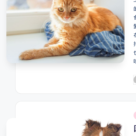
P
b
i