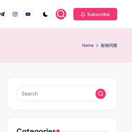
com
r.com
.me
instagram.com
youtube.com
Subscribe
Home
寵物同樂
Categories