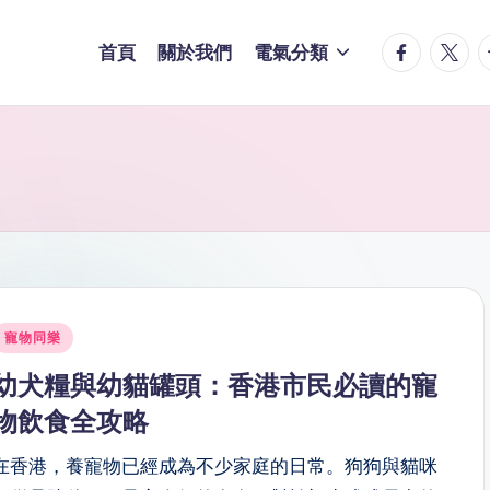
facebook.
twitte
t
首頁
關於我們
電氣分類
Posted
寵物同樂
n
幼犬糧與幼貓罐頭：香港市民必讀的寵
物飲食全攻略
在香港，養寵物已經成為不少家庭的日常。狗狗與貓咪