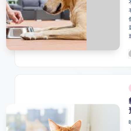
P
b
i