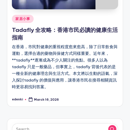
Posted
家居小事
in
Tadafly 全攻略：香港市民必讀的健康生活
指南
在香港，市民對健康的重視程度愈來愈高，除了日常飲食與
運動，選擇合適的藥物與保健方式同樣重要。近年來，
**tadafly**逐漸成為不少人關注的焦點。很多人以為
tadafly 只是一般藥品，但事實上，tadafly 背後代表的是
一種全新的健康理念與生活方式。本文將以生動的語氣，深
入探討tadafly 的價值與應用，讓香港市民在搜尋相關資訊
時更容易找到答案。
edenki
March 16, 2026
Posted
by