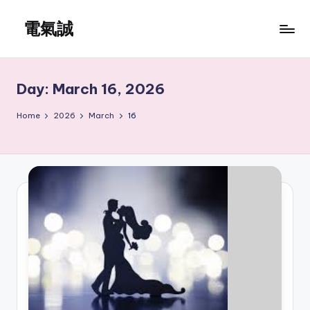
電氣誠
Skip
to
www.edenki.hk
content
Day:
March 16, 2026
Home
2026
March
16