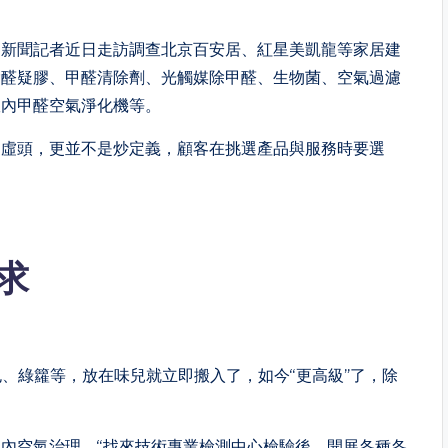
。新聞記者近日走訪調查北京百安居、紅星美凱龍等家居建
除醛疑膠、甲醛清除劑、光觸媒除甲醛、生物菌、空氣過濾
室內甲醛空氣淨化機等。
是虛頭，更並不是炒定義，顧客在挑選產品與服務時要選
求
包、綠籮等，放在味兒就立即搬入了，如今“更高級”了，除
內空氣治理。“找來技術專業檢測中心檢驗後，開展各種各