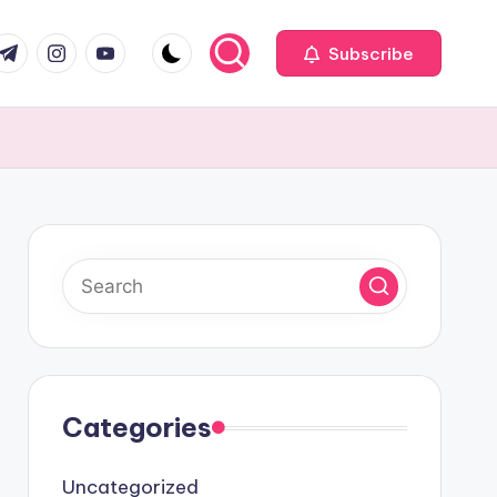
com
r.com
.me
instagram.com
youtube.com
Subscribe
Categories
Uncategorized