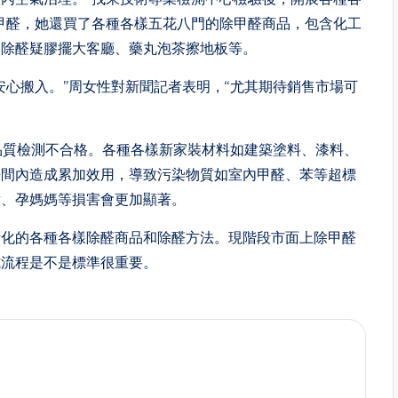
甲醛，她還買了各種各樣五花八門的除甲醛商品，包含化工
、除醛疑膠擺大客廳、藥丸泡茶擦地板等。
安心搬入。”周女性對新聞記者表明，“尤其期待銷售市場可
品質檢測不合格。各種各樣新家裝材料如建築塗料、漆料、
房間內造成累加效用，導致污染物質如室內甲醛、苯等超標
童、孕媽媽等損害會更加顯著。
衍化的各種各樣除醛商品和除醛方法。現階段市面上除甲醛
式流程是不是標準很重要。