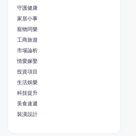
守護健康
家居小事
寵物同樂
工商旅遊
市場論析
情愛嫁娶
投資項目
生活娛樂
科技提升
美食速遞
裝潢設計