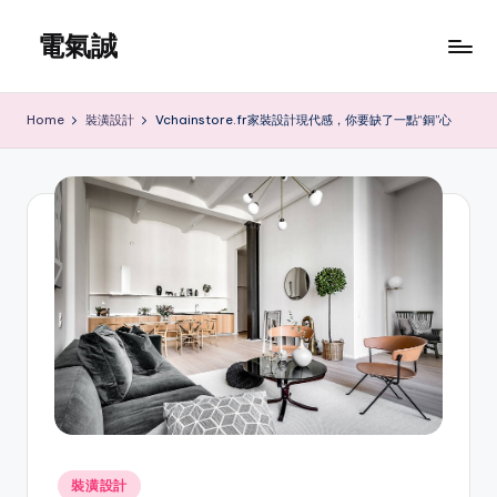
電氣誠
Skip
to
www.edenki.hk
content
Home
裝潢設計
Vchainstore.fr家裝設計現代感，你要缺了一點“銅”心
Posted
裝潢設計