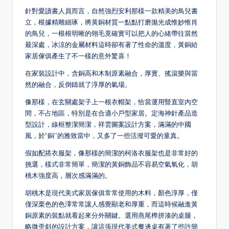
針對愛讀書人員而言，自然強烈安利那樣一款精美的鳥兒書
立，根據精雕細琢，將黃銅材質一點點打磨拋光成惟妙惟肖
的鳥兒，一根根明晰的翎毛竟確實可以把人的心緒帶往當然
最深處，冰涼的金屬材料這時卻有著了性命的溫度，黃銅給
家居傢俱產生了不一樣的意外驚喜！
在家裝設計中，含銅高和木制原素融合，厚實、搖滾樂與當
然的融合，反倒鑄就了淳厚的氣場。
像那樣，在玄關處架子上一根衣帽架，恰當運用豎直室內空
間，不占地區，特別是在合適小戶型家居。定海神針產品造
型設計，線框整潔簡潔，祥雲圖案設計方案，滿滿的中國
風，於“銅”的雅致當中，又多了一些活潑可愛的童真。
假如配搭衣服架，像那樣的簡潔的柯洛衣服架也是非常好的
挑選，樣式非常簡單，簡潔的黃銅飾品不容易空氣氧化，胡
桃木強度高，層次感滿滿的。
胡桃木是現代美式家居傢俱常常使用的木料，顏色淳厚，僅
僅深栗色的色澤常常讓人感覺顯老和厚重，而這時候融進黃
銅原素的裝點就看起來分外關鍵。選用燕尾榫拼湊的桌腿，
略微歪斜的設計方案，讓這張現代美式餐邊桌有著了些許簡