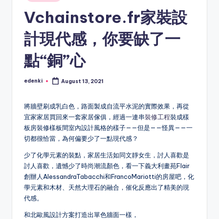
in
Vchainstore.fr家裝設
計現代感，你要缺了一
點“銅”心
edenki
August 13, 2021
Posted
by
將牆壁刷成乳白色，路面製成自流平水泥的實際效果，再從
宜家家居買回來一套家居傢俱，經過一連串
裝修工程
裝成樣
板房裝修樣板間室內設計風格的樣子——但是——怪異——一
切都很恰當，為何偏要少了一點現代感？
少了化學元素的裝點，家居生活如同文靜女生，討人喜歡是
討人喜歡，遺憾少了時尚潮流顏色，看一下義大利畫苑Flair
創辦人AlessandraTabacchi和FrancoMariotti的房屋吧，化
學元素和木材、天然大理石的融合，催化反應出了精美的現
代感。
和北歐風設計方案打造出單色牆面一樣，