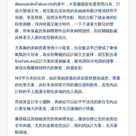
AlessandraTabacchi的家中，大客廳牆面也選用黑白灰，打
造出變成主色，相互配合深灰色的金絲絨布藝沙發清靜而不
張揚。單是那樣，當然沒有閃光點，因此分配了鑲金邊的紅
棕色側櫃，浮誇綺麗又復古時尚，一下子逮著大夥兒的雙
眼，而角落處的黃銅雕塑作品和黃銅閱讀燈，則在關鍵點處
反映著主人家的造型藝術品位。
大客廳的黃銅原素僅僅小小龍套，但在飯店早已變成了奢侈
氣氛的引領者，為全部餐廳的設計確立主旋律，相互配合著
StefanLeo設計方案的黃銅飯桌，暖色調與冷色調的撞擊，
展現出獨屬輝煌時代的雅致，絢麗多彩。
140平方米的住房，由於黃銅原素的添加豁然變為城堡。厚重
的化學元素，由於本身與眾不同的層次感和顏色，在室內設
計師的手上搖盪出變化多端的怡人風韻。
而就算是日常小擺飾，黃銅也可以給平平淡淡的家住宅內設
計產生極大的更改，讓日常生活滿滿的小情趣。
像那樣品質細緻講究的黃銅煙灰缸，擺放在辦公室的桌面也
非常絢麗。尤其的金箍造型設計，簡約的設計方案，充斥著
動感感。