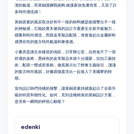
潔的氣場，而黃銅護腳既能夠 維護家俱免遭危害，又添了許
多時尚潮流感！
黃銅原素的風采取決於和不一樣的材料總是能撞擊出不一樣
的神秘感，它能給實木傢俱的設計方案產生全新升級魅力，
穩重和時尚潮流，而跟皮革製品配搭，便會激起出金屬材料
感潛在性的復古時尚氣場和奢侈感。
小書房是讓生命棲居的地區，日常辦公室，自然免不了一張
舒適的桌椅，墨綠色的皮革製品本就十分護眼，拉扣工藝技
術，配搭一體成形黃銅，徹底展示出了輕奢主義味兒，淺淺
的復古時尚風韻，好像跟隨蓋茨比一起進入了美國夢的時
期。
室內設計師們持續的撞擊，讓黃銅原素持續激起出了全新升
級的特質和個性化。如何，見到這種精美的黃銅設計方案，
是否有一瞬間的砰然心動呢？
edenki