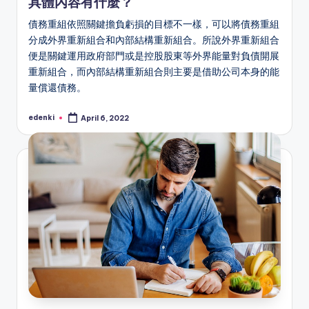
具體內容有什麼？
債務重組依照關鍵擔負虧損的目標不一樣，可以將債務重組
分成外界重新組合和內部結構重新組合。所說外界重新組合
便是關鍵運用政府部門或是控股股東等外界能量對負債開展
重新組合，而內部結構重新組合則主要是借助公司本身的能
量償還債務。
edenki
April 6, 2022
Posted
by