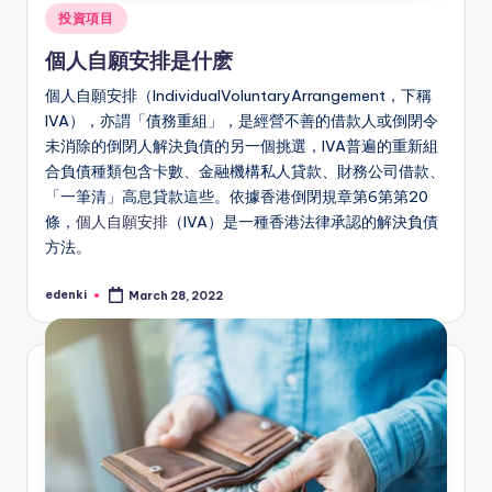
Posted
投資項目
in
個人自願安排是什麽
個人自願安排（IndividualVoluntaryArrangement，下稱
IVA），亦謂「債務重組」，是經營不善的借款人或倒閉令
未消除的倒閉人解決負債的另一個挑選，IVA普遍的重新組
合負債種類包含卡數、金融機構私人貸款、財務公司借款、
「一筆清」高息貸款這些。依據香港倒閉規章第6第第20
條，
個人自願安排
（IVA）是一種香港法律承認的解決負債
方法。
edenki
March 28, 2022
Posted
by