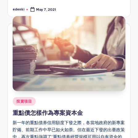
edenki
May 7, 2021
Posted
by
Posted
投資項目
in
重點債怎樣作為專案資本金
新一年的重點債券信用額度下發之際，各當地政府的新專案
貯備、前期工作中早已如火如荼。但在最近下發的出臺政策
中，再次重點強調了“重點債券經營規模可用以自有資金的