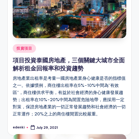
Posted
投資項目
in
項目投資泰國房地產，三個關鍵大城市全面
解析租金回報率和投資趨勢
房地產業出租率是考量一國房地產業身心健康是否的指標值
之一。依據慣例，商住樓出租率在5%-10%中間為“有效
區”，商住樓供求平衡，有益於社會經濟的身心健康發展趨
勢；出租率在10%-20%中間為閒置危險地帶，應採用一定
對策，保證房地產業的一切正常發展趨勢和社會經濟的一切
正常運作；20%之上的商住樓閒置比較嚴重。
edenki
July 29, 2021
Posted
by