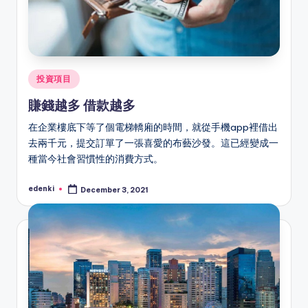
Posted
投資項目
in
賺錢越多 借款越多
在企業樓底下等了個電梯轎廂的時間，就從手機app裡借出
去兩千元，提交訂單了一張喜愛的布藝沙發。這已經變成一
種當今社會習慣性的消費方式。
edenki
December 3, 2021
Posted
by