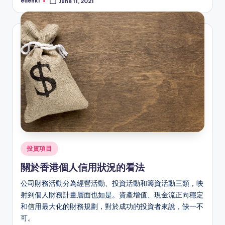
edenki
June 11, 2021
Posted
by
Posted
投資項目
in
關於香港個人信用狀況的看法
公司財務活動分為經營活動、投資活動和籌資活動三類，映
射到個人財務計畫層面也如是。資產增值、現金流正向穩定
和信用最大化的財務規劃，對於成功的投資者來說，缺一不
可。