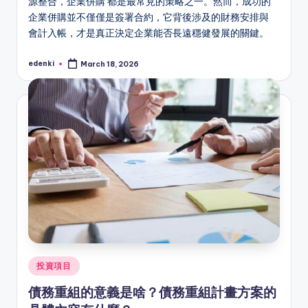
源整合，企業併購 都是最常見的策略之一。然而，成功的
企業併購並不僅僅是簽署合約，它背後涉及的財務安排與
會計入帳，才是真正決定企業能否長遠穩健發展的關鍵。
edenki
March 18, 2026
Posted
by
Posted
投資項目
in
債務重組的意義是啥？債務重組計畫方案的