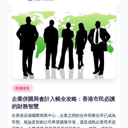
Posted
by
Posted
投資項目
in
企業併購與會計入帳全攻略：香港市民必讀
的財務智慧
在香港這個國際商業中心，企業之間的合作與整合早已成為
常態。無論是初創公司希望擴展市場，還是成熟企業尋求資