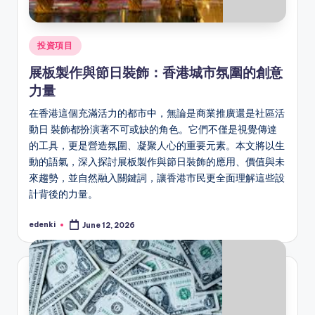
Posted
投資項目
in
展板製作與節日裝飾：香港城市氛圍的創意
力量
在香港這個充滿活力的都市中，無論是商業推廣還是社區活
動日 裝飾都扮演著不可或缺的角色。它們不僅是視覺傳達
的工具，更是營造氛圍、凝聚人心的重要元素。本文將以生
動的語氣，深入探討展板製作與節日裝飾的應用、價值與未
來趨勢，並自然融入關鍵詞，讓香港市民更全面理解這些設
計背後的力量。
edenki
June 12, 2026
Posted
by