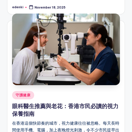
edenki
November 18, 2025
Posted
by
Posted
守護健康
in
眼科醫生推薦與老花：香港市民必讀的視力
保養指南
在香港這個快節奏的城市，視力健康往往被忽略。每天長時
間使用手機、電腦，加上夜晚燈光刺激，令不少市民提早出