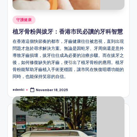
Posted
守護健康
in
植牙骨粉與拔牙：香港市民必讀的牙科智慧
在香港這個快節奏的都市，牙齒健康往往被忽視，直到出現
問題才急於尋求解決方案。無論是因蛀牙、牙周病還是意外
導致牙齒損壞，拔牙往往成為必要的治療步驟。而在拔牙之
後，如何修復缺失的牙齒，便引出了植牙骨粉的應用。植牙
骨粉能幫助牙齒植入手術更穩固，讓市民在恢復咀嚼功能的
同時，也能保持笑容的自信。
edenki
November 18, 2025
Posted
by