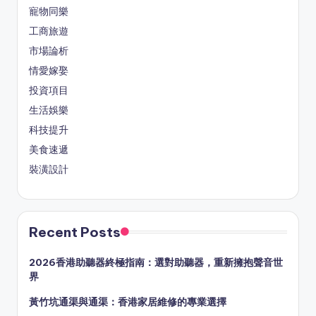
寵物同樂
工商旅遊
市場論析
情愛嫁娶
投資項目
生活娛樂
科技提升
美食速遞
裝潢設計
Recent Posts
2026香港助聽器終極指南：選對助聽器，重新擁抱聲音世
界
黃竹坑通渠與通渠：香港家居維修的專業選擇