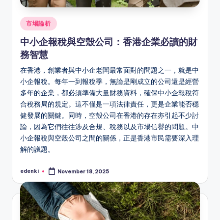
Posted
市場論析
in
中小企報稅與空殼公司：香港企業必讀的財
務智慧
在香港，創業者與中小企老闆最常面對的問題之一，就是中
小企報稅。每年一到報稅季，無論是剛成立的公司還是經營
多年的企業，都必須準備大量財務資料，確保中小企報稅符
合稅務局的規定。這不僅是一項法律責任，更是企業能否穩
健發展的關鍵。同時，空殼公司在香港的存在亦引起不少討
論，因為它們往往涉及合規、稅務以及市場信譽的問題。中
小企報稅與空殼公司之間的關係，正是香港市民需要深入理
解的議題。
edenki
November 18, 2025
Posted
by