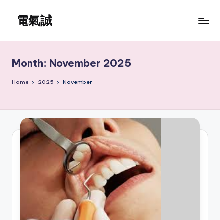
電氣誠
Skip
to
www.edenki.hk
content
Month:
November 2025
Home
2025
November