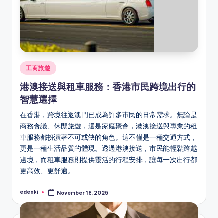
Posted
工商旅遊
in
港澳接送與租車服務：香港市民跨境出行的
智慧選擇
在香港，跨境往返澳門已成為許多市民的日常需求。無論是
商務會議、休閒旅遊，還是家庭聚會，港澳接送與專業的租
車服務都扮演著不可或缺的角色。這不僅是一種交通方式，
更是一種生活品質的體現。透過港澳接送，市民能輕鬆跨越
邊境，而租車服務則提供靈活的行程安排，讓每一次出行都
更高效、更舒適。
edenki
November 18, 2025
Posted
by