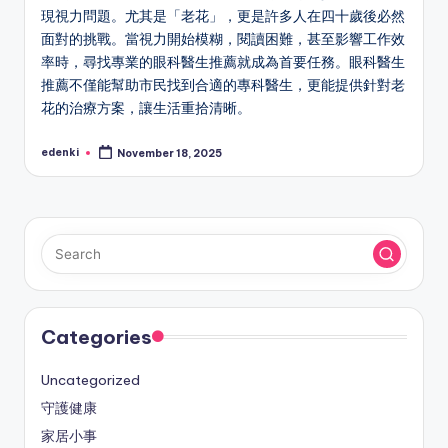
現視力問題。尤其是「老花」，更是許多人在四十歲後必然
面對的挑戰。當視力開始模糊，閱讀困難，甚至影響工作效
率時，尋找專業的眼科醫生推薦就成為首要任務。眼科醫生
推薦不僅能幫助市民找到合適的專科醫生，更能提供針對老
花的治療方案，讓生活重拾清晰。
edenki
November 18, 2025
Posted
by
Categories
Uncategorized
守護健康
家居小事