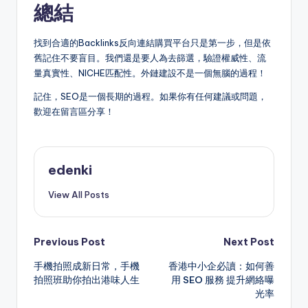
總結
找到合適的Backlinks反向連結購買平台只是第一步，但是依
舊記住不要盲目。我們還是要人為去篩選，驗證權威性、流
量真實性、NICHE匹配性。外鏈建設不是一個無腦的過程！
記住，SEO是一個長期的過程。如果你有任何建議或問題，
歡迎在留言區分享！
edenki
View All Posts
Post
Previous Post
Next Post
手機拍照成新日常，手機
香港中小企必讀：如何善
navigation
拍照班助你拍出港味人生
用 SEO 服務 提升網絡曝
光率