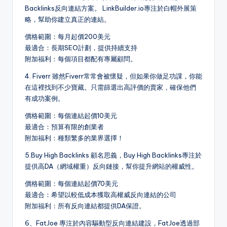
Backlinks反向連結方案。 LinkBuilder.io專注於白帽外展策
略，幫助你建立真正的連結。
價格範圍：每月起價200美元
最適合：長期SEO計劃，提供持續支持
附加福利：每個項目都配有專屬顧問。
4. Fiverr 雖然Fiverr常常會被懷疑，但如果你做足功課，你能
在這裡找到不少寶藏。只需篩選出高評價的賣家，確保他們
有成功案例。
價格範圍：每個連結起價10美元
最適合：預算有限的創業者
附加福利：種類繁多的業界選擇！
5.Buy High Backlinks 顧名思義，Buy High Backlinks專注於
提供高DA（網域權重）反向鏈接，幫你提升網站的權威性。
價格範圍：每個連結起價70美元
最適合：希望以較低成本獲取高權威反向連結的公司
附加福利：所有反向連結都提供DA保證。
6、FatJoe 專注於內容驅動型反向連結建設，FatJoe透過部