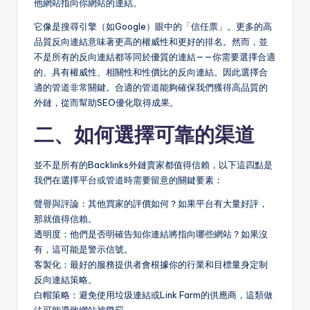
他網站指向你網站的連結。
它像是搜尋引擎（如Google）眼中的「信任票」。更多的高
品質反向連結意味著更高的權威性和更好的排名。然而，並
不是所有的反向連結都等同於優質的連結——你需要選擇合適
的、具有權威性、相關性和性價比的反向連結。因此選擇合
適的管道非常關鍵。合適的管道能夠確保我們獲得高品質的
外鏈，從而幫助SEO優化取得成果。
二、如何選擇可靠的渠道
並不是所有的Backlinks外鏈賣家都值得信賴，以下這四點是
我們在選擇平台或管道時需要留意的關鍵要素：
聲譽與評論：其他買家的評價如何？如果平台有大量好評，
那就值得信賴。
透明度：他們是否明確告知你連結將指向哪些網站？如果沒
有，這可能是警示信號。
客製化：最好的服務提供者會根據你的行業和目標量身定制
反向連結策略。
白帽策略：避免使用垃圾連結或Link Farm的供應商，這類做
法可能導致網站被懲罰。