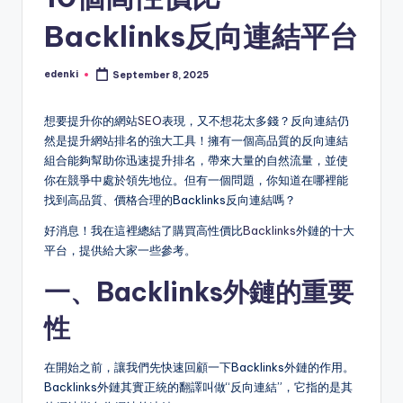
Backlinks反向連結平台
edenki
September 8, 2025
Posted
by
想要提升你的網站
SEO
表現，又不想花太多錢？反向連結仍
然是提升網站排名的強大工具！擁有一個高品質的反向連結
組合能夠幫助你迅速提升排名，帶來大量的自然流量，並使
你在競爭中處於領先地位。但有一個問題，你知道在哪裡能
找到高品質、價格合理的Backlinks反向連結嗎？
好消息！我在這裡總結了購買高性價比
Backlinks
外鏈的十大
平台，提供給大家一些參考。
一、Backlinks外鏈的重要
性
在開始之前，讓我們先快速回顧一下Backlinks外鏈的作用。
Backlinks外鏈其實正統的翻譯叫做“反向連結”，它指的是其