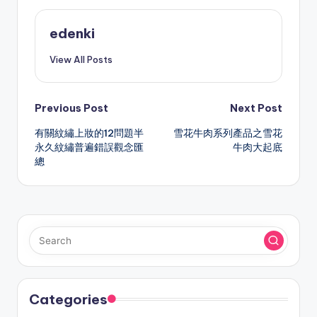
edenki
View All Posts
Post
Previous Post
Next Post
有關紋繡上妝的12問題半
雪花牛肉系列產品之雪花
navigation
永久紋繡普遍錯誤觀念匯
牛肉大起底
總
Categories