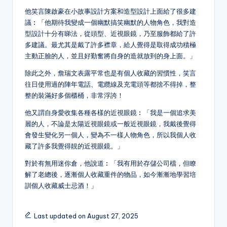
他笑言陳啟豪在小故事設計方案和造型設計上面給了很多建
議︰「他期待我變成一個幽默搞笑幽默的人物角色，我對造
型設計十分有睇法，從頭型、近視眼鏡，乃至服飾都給了許
多建議。最尤其是戴了許多襟章，給人覺得是取得成功積極
主動正臉的人，並且好勤奮將自身的造就放到的身上面。」
除此之外，詹瑞文表露平常也是有個人收藏的習慣性，笑言
往日使用過的陣年電話、電纜線及充電頭等都捨不得掉，整
整的裝滿好多個櫃桶，非常浮誇！
他又謂自身愛收集各種各樣的近視眼鏡︰「我是一個追求美
麗的人，不論是太陽近視眼鏡或一般近視眼鏡，我戴後覺得
會發生變化另一個人，變為不一樣人物角色，所以我個人收
藏了許多我覺得靚的近視眼鏡。」
對於有無用迷你倉，他說道︰「我有用於存儲公司檔，但瞭
解了老總後，逐漸個人收藏重件的物品，如今漸漸地學習培
訓個人收藏威士忌酒！」
Last updated on August 27, 2025