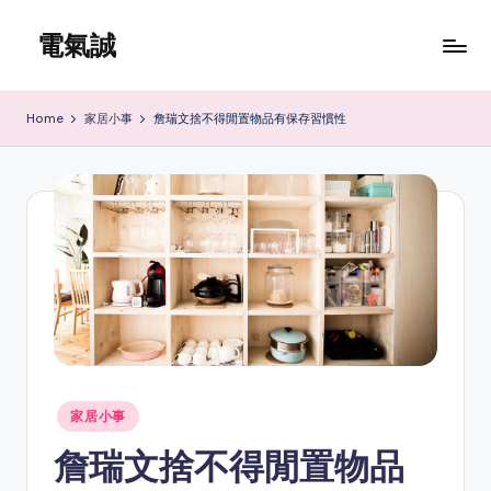
電氣誠
Skip
to
www.edenki.hk
content
Home
家居小事
詹瑞文捨不得閒置物品有保存習慣性
Posted
家居小事
in
詹瑞文捨不得閒置物品