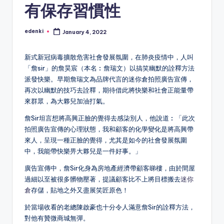
有保存習慣性
edenki
January 4, 2022
Posted
by
新式新冠病毒擴散危害社會發展氛圍，在肺炎疫情中，人叫
「詹sir」的詹昊宸（本名︰詹瑞文）以搞笑幽默的詮釋方法
派發快樂。早期詹瑞文為品牌代言的迷你倉拍照廣告宣傳，
再次以幽默的技巧去詮釋，期待借此將快樂和社會正能量帶
來群眾，為大夥兒加油打氣。
詹Sir坦言想將高興正臉的覺得去感柒別人，他說道︰「此次
拍照廣告宣傳的心理狀態，我和顧客的化學變化是將高興帶
來人，呈現一種正臉的覺得，尤其是如今的社會發展氛圍
中，我能帶快樂畀大夥兒是一件好事。」
廣告宣傳中，詹Sir化身為房地產經濟帶顧客睇樓，由於間屋
過細以至被很多髒物壓著，提議顧客比不上將目標搬去
迷你
倉
存儲，貼地之外又盡展笑匠原色！
於當場收看的老總陳啟豪也十分令人滿意詹Sir的詮釋方法，
對他有贊微商城無彈。