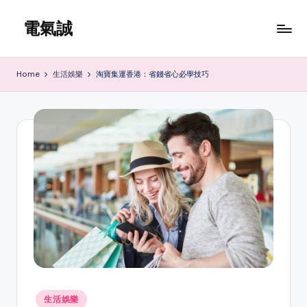
電氣誠
Skip
to
www.edenki.hk
content
Home
生活娛樂
淘寶集運香港：省錢省心必學技巧
Posted
生活娛樂