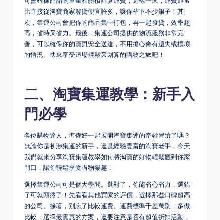
司會根據商品的重量和體積計算運費，這樣一來，運費通常
比直接從淘寶商家發貨便宜許多，讓你省下不少銀子！其
次，集運公司會把你的商品集中打包，再一起發貨，效率超
高，省時又省力。最後，集運公司提供的物流服務非常完
善，可以確保你的寶貝安全送達，不用擔心會有遺失或損壞
的情況。快來享受這場輕鬆又划算的購物之旅吧！
二、淘寶集運教學：新手入
門必學
各位購物達人，準備好一起展開淘寶集運的奇妙冒險了嗎？
無論你是初涉集運的新手，還是經驗豐富的淘寶老手，今天
我們就來分享淘寶集運教學如何將淘寶的好物輕鬆搬到你家
門口，讓你輕鬆享受購物樂趣！
選擇集運公司可是個大學問。選對了，你能省心省力，選錯
了可就頭疼了！先看看其他買家的評價，選擇那些口碑超高
的公司。接著，別忘了比較運費。運費標準千差萬別，多做
比較，選擇最實惠的方案，還要注意是否有超值折扣活動，