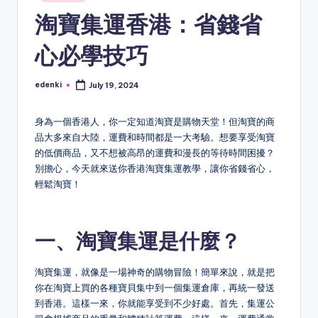
in
淘寶集運香港：省錢省
心必學技巧
edenki
July 19, 2024
Posted
by
身為一個香港人，你一定知道淘寶是購物天堂！但淘寶的商
品大多來自大陸，運費和時間都是一大考驗。想要享受淘寶
的低價商品，又不想被高昂的運費和漫長的等待時間困擾？
別擔心，今天就來送你香港淘寶集運教學，讓你省錢省心，
輕鬆淘寶！
一、淘寶集運是什麼？
淘寶集運，就像是一場神奇的購物冒險！簡單來說，就是把
你在淘寶上買的各種寶貝集中到一個集運倉庫，再統一發送
到香港。這樣一來，你就能享受到不少好處。首先，集運公