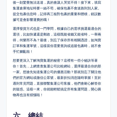
後一刻驚覺無法送達，真的會讓人哭笑不得！接下來，填寫
集運倉庫地址時要一絲不苟，確保包裹不會迷路到別人家。
提交包裹信息時，記得再三核對包裹的重量和體積，錯誤數
據可是會影響運費的哦！
選擇發貨方式也是一門學問，根據自己的需求挑選最適合的
選項，比如快遞還是郵政，這樣既能省錢又能省時，一舉兩
得，何樂而不為？最後，別忘了保存所有相關憑證，如淘寶
訂單和集運單號，這樣當你需要查詢或追蹤包裹時，就不會
手忙腳亂啦！
想要更深入了解淘寶集運的秘密？這裡有一些小秘訣等著
你！首先，上網查查集運公司比較網站，選擇最適合你的那
一家。想搶先知道集運公司的優惠活動？那就別忘了關注他
們的官方網站或微信公眾號，最新折扣消息隨時掌握！至於
遇到常見問題，直接聯繫集運公司客服，他們會耐心解答你
的疑惑。這樣一來，你就能輕鬆搞定所有集運問題，開心購
物再也沒有煩惱啦！
六、總結