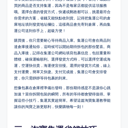
買的商品是否支持集運，因為不是每家店都提供這項服務
哦。選擇合適的發貨方式，快遞或郵政都可以，挑選最符合
你需求的方案，省錢又能快點收到貨。記得把集運公司的倉
庫地址填到發貨地址欄位，這樣商品會先寄到倉庫，再由集
運公司送到你手上，超級方便！
購買後，你只需要耐心等待商品入庫。集運公司會在商品到
達倉庫後通知你，這時候可以開始期待拆包的那份驚喜。商
品入庫後，記得在集運公司網站填寫包裹信息，包括重量和
體積，確保運輸順利。選擇發貨方式時，可以選擇空運或海
運，空運快但貴，海運便宜但慢。選擇好發貨方式後，線上
支付運費，簡單又快捷。支付完成後，集運公司會安排發
貨，你只需靜靜等待包裹的到來。
想像包裹在倉庫裡準備出發時，那份期待感是不是讓你心跳
加速？當你拆開包裝的瞬間，所有的等待都會變得值得。掌
握這些小技巧，集運其實超簡單。希望這篇淘寶集運教學能
讓你的淘寶之旅更順利，快樂購物每一刻！