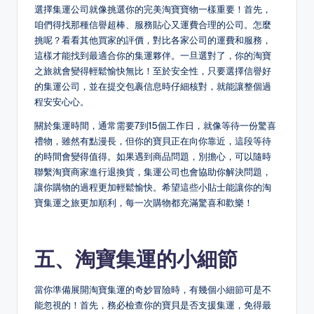
選擇集運公司就像挑選你的完美淘寶寶物一樣重要！首先，
咱們得找那種信譽超棒、服務貼心又運費合理的公司。怎麼
挑呢？看看其他買家的評價，對比各家公司的運費和服務，
這樣才能找到最適合你的集運夥伴。一旦選對了，你的淘寶
之旅就會變得輕鬆愉快無比！至於安全性，只要選擇信譽好
的集運公司，並在提交包裹信息時仔細核對，就能讓整個過
程安安心心。
關於集運時間，通常需要7到15個工作日，就像等待一份驚喜
禮物，雖然有點漫長，但你的寶貝正在向你靠近，這段等待
的時間會變得值得。如果遇到商品問題，別擔心，可以隨時
聯繫淘寶商家進行退換貨，集運公司也會協助你解決問題，
讓你購物的過程更加輕鬆愉快。希望這些小貼士能讓你的淘
寶集運之旅更加順利，每一次購物都充滿驚喜和歡樂！
五、淘寶集運的小細節
當你準備展開淘寶集運的奇妙冒險時，有幾個小細節可是不
能忽視的！首先，務必檢查你的寶貝是否支援集運，免得最