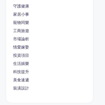
守護健康
家居小事
寵物同樂
工商旅遊
市場論析
情愛嫁娶
投資項目
生活娛樂
科技提升
美食速遞
裝潢設計