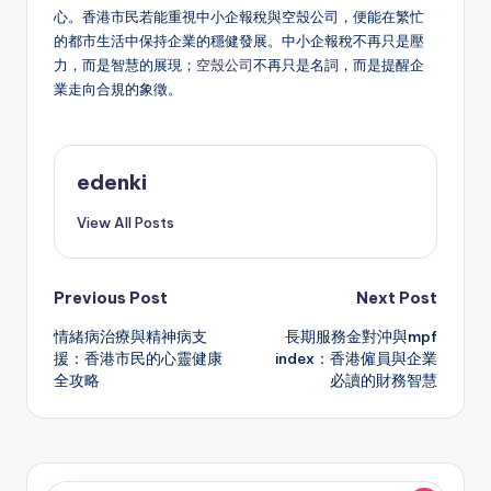
心。香港市民若能重視中小企報稅與空殼公司，便能在繁忙
的都市生活中保持企業的穩健發展。中小企報稅不再只是壓
力，而是智慧的展現；
空殼公司
不再只是名詞，而是提醒企
業走向合規的象徵。
edenki
View All Posts
Post
Previous Post
Next Post
情緒病治療與精神病支
長期服務金對沖與mpf
navigation
援：香港市民的心靈健康
index：香港僱員與企業
全攻略
必讀的財務智慧