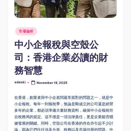
Posted
市場論析
in
中小企報稅與空殼公
司：香港企業必讀的財
務智慧
edenki
November 18, 2025
Posted
by
在香港，創業者與中小企老闆最常面對的問題之一，就是中
小企報稅。每年一到報稅季，無論是剛成立的公司還是經營
多年的企業，都必須準備大量財務資料，確保中小企報稅符
合稅務局的規定。這不僅是一項法律責任，更是企業能否穩
健發展的關鍵。同時，空殼公司在香港的存在亦引起不少討
論，因為它們往往涉及合規、稅務以及市場信譽的問題。中